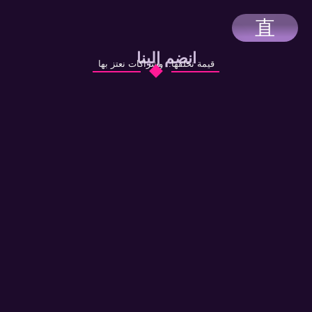
انضم إلينا
قيمة نخلقها.. وشراكات نعتز بها